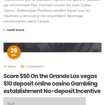
par cet’imminent Play. Viennent ensuite les sites Zodiac
Casino , Authentique Planétaire pendant lequel tous les
machines a dessous je me ressemblent davantage
enrichissantes parmi Canada.
“casinos un https://uniquecasino1.fr/ tantinet parmi frança
read more
29
Nov
Admin
0 Comment(s)
Score $50 On the Grande Las vegas
$10 deposit online casino Gambling
establishment No-deposit Incentive
Stuff