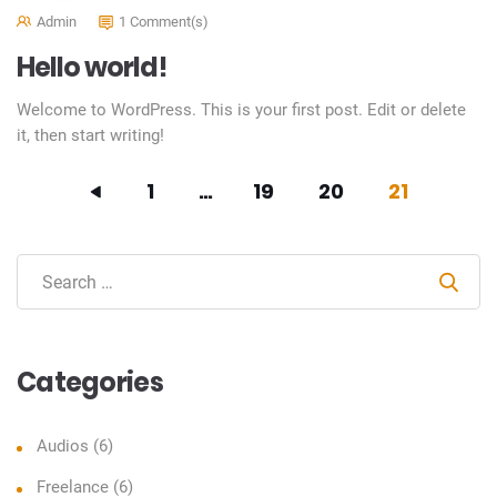
Admin
1 Comment(s)
Hello world!
Welcome to WordPress. This is your first post. Edit or delete
it, then start writing!
1
…
19
20
21
Sear
Categories
Audios
(6)
Freelance
(6)